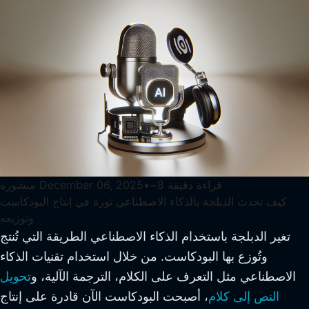
قراءة دقيقة
8
~
•
December 06, 2025
منشورة
كيف تحدث الدبلجة بالذكاء الاصطناعي ثورة في إنتاج البودكاست
وتوزيعه
تغير الدبلجة باستخدام الذكاء الاصطناعي الطريقة التي تُنتج
وتُوزع بها البودكاست. من خلال استخدام تقنيات الذكاء
الاصطناعي مثل التعرف على الكلام، الترجمة الآلية، و
تحويل
النص إلى كلام
، أصبحت البودكاست الآن قادرة على إنتاج