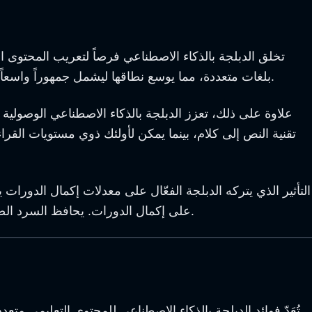
تخلق الدبلجة بالذكاء الاصطناعي فرصاً لتعريب المحتوى ا
بلغات متعددة، مما يوسع نطاقها ليشمل جمهوراً واسعاً. بالنسبة لمقدمي الدورات، يعني هذا الاستحواذ على حصة سوقية عالمية دون استثمار موارد كبيرة في حلول الدبلجة التقليدية.
علاوة على ذلك، تعزز الدبلجة بالذكاء الاصطناعي الوصولية 
تقنية النص إلى كلام، بينما يمكن لأولئك ذوي مستويات القر
التأثير الذي يتركه الدبلجة الفعّال على معدلات إكمال الدو
على إكمال الدورات. يحافظ السرد الصوتي الجذاب على اهتمام المتعلمين ويساعدهم في فهم المفاهيم بشكل أكثر فعالية، مما يحسن تجربتهم التعليمية بشكل عام.
تُعَدّ فوائد الدبلجة بالذكاء الاصطناعي للمحتوى التعليمي متعدد