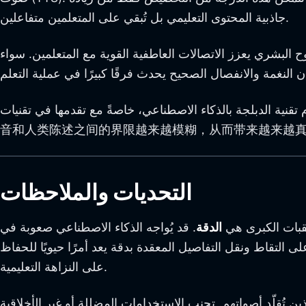
جاذبية المحتوى التعليمي بل تُبقي على المتعلمين متفاعلين.
 البشري يعزز الاتصالات العاطفية القوية مع المتعلمين. سواء
ة الدبلجة بالذكاء الاصطناعي، خاصةً مع تقدمها في تقنيات TTS ونسخ الصوت، بخطى واسعة في إنشاء مسارات صوتية تتفاعل مع المتعلمين.随着技术的不断发展，AI生成的声
音和人类陈述之间的界限越来越模糊，从而带来越来越
التحديات والملاحظات
لعقبات الكبرى هي
الدقة
. قد يُواجه الذكاء الاصطناعي صعوبة في
 التقاط ونقل التفاصيل المعقدة بدقة يعد أمرًا حيويًا للحفاظ
على النزاهة التعليمية.
ن تُقلّد أصواتهم. تجنب الاستخدامات المضللة أو غير الأخلاقية