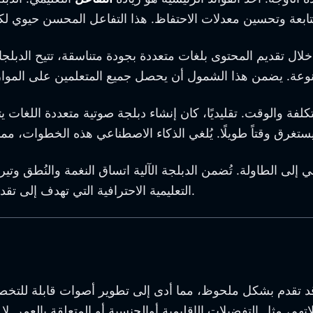
لال تقديم المحتوى بلغات متعددة بجودة متناسقة، تتيح الدبلجات
التكلفة والوقت. تقليديًا، كان إنشاء دبلجة صوتية متعددة الل
ى الطاولة. تُضمن الدبلجة الآلية اتساق النغمة والنُطق وتيرة الم
التعليمية الاحترافية التي تهدف إلى تقديم تجربة تعليمية متماسكة ومُصقولة عبر مكتبات محتوى كبيرة.
قد تقدم بشكل ملحوظ، مما أدى إلى تطوير أصوات قابلة للتخصي