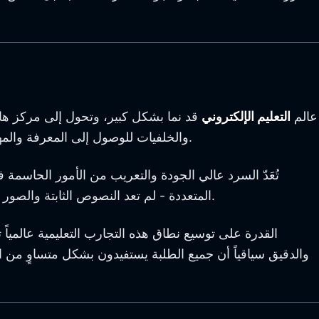
عالم
التعليم الإلكتروني
قد نما بشكل كبير، وتحول إلى مركز هائل
والخلفيات للوصول إلى المعرفة والمهارات. يتم تغذية هذا التوسع بالطلب العالمي على التجارب التعليمية التي تكون عالية الجودة ويمكن الوصول إليها من أي مكان.
تُعَدّ السرد عالي الجودة والتعريب من الأمور الحاسمة 
المتعددة - لم تعد النصوص الثابتة والصور كافية. يلعب الدبلجة الجيدة دوراً محورياً من خلال ترجمة وتقديم المحتوى بلغات مختلفة بجودة واضحة وتردد عاطفي متناسق.
القدرة على توسيع نطاق هذه التجارب التعليمية عالمياً
والدقيق سياقياً أن جميع الطلبة يستفيدون بشكل متساوٍ من ا