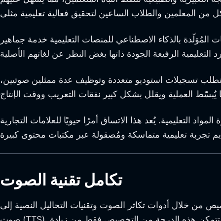
 المُوَلّدة بالذكاء الاصطناعي للمنصات التعليمية خدمة جماهير
غات يتطلب تسجيلات استوديو متعددة وتوظيف عدة ممثلين صوتيين،
واد التعليمية. يُعد هذا الاتساق أمرًا حيويًا للعلامات التجارية
تكامل تقنية الصوت
ص من خلال أدوات تكاثر الصوت وتقنيات التحاليل النصية إلى
صوت (TTS). يمكن للمتعلمين تجربة السرد الشخصي المصمم حسب تفضيلاتهم، مثل التفضيلات الإقليمية أوالجنسية أو المتعلقة بالعمر. لا تتمكن هذه الدرجة من التخصيص فقط من زيادة