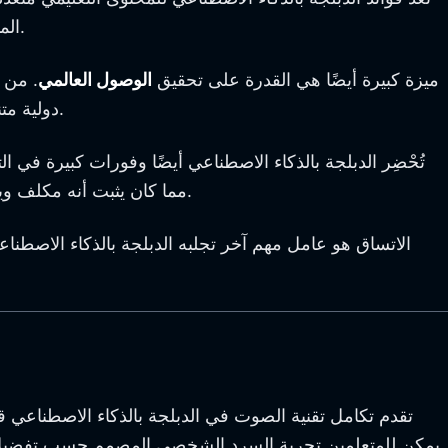
المتابعة وتحسين معدلات الاحتفاظ. هذا التفاعل المحسن حيوي لكل من المعلمين والطلاب الساعين لتحقيق فعالية تعليمية مثلى.
ميزة كبيرة أيضًا هي القدرة على تحقيق
الوصول العالمي
. من خ
دولية متنوعة. يضمن هذا الشمول أن يحصل جميع المتعلمين على الموارد التعليمية الرفيعة الجودة ذاتها بغض النظر عن لغاتهم الأصلية.
تُحْضِر الدبلجة بالذكاء الاصطناعي أيضًا وفورات كبيرة في 
مما كان يثبت أنه مكلف ويستغرق وقتاً طويلًا. يُلغي الذكاء الاصطناعي هذه الخطوات، مما يُبسّط العملية ويقلل بشكل كبير نفقات التعريب ووقت الإنتاج.
الاتساق هو عامل مهم آخر تجلبه الدبلجة بالذكاء الاصطناعي إل
تقدم تكامل تقنية الصوت في الدبلجة بالذكاء الاصطناعي 