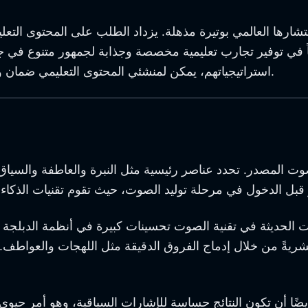
تشارها العالمي بوتيرة مذهلة. يزداد الطلب على المحتوى التعل
ياً في توفير تجارب تعليمية مخصصة وجذابة لجمهور متنوع في جم
استراتيجياتهم، يمكن لمنشئي المحتوى التعليمي ضمان وصول موادهم وفهمها من قبل المتعلمين في جميع أنحاء العالم.
لصوت المصدر. تحدد عناصر رئيسية مثل النبرة والعاطفة والسيا
الحديثة في تقنية الصوت تحسينات كبيرة في أنظمة الدبلجة با
يةً من خلال إدماج الفروق الدقيقة مثل اللهجات والعواطف. تعتبر الاختراقات في 
ضًا أن تكون النتائج حساسة للإشارات السياقية، وهو أمر حيوي