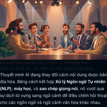
Đã xuất bản
January 24, 2025
•
~
9
Thời gian đọc
Cách AI xử lý các sắc thái văn hóa trong lồng tiếng
Thuyết minh AI đang thay đổi cách nội dung được bản
địa hóa. Bằng cách kết hợp
Xử lý Ngôn ngữ Tự nhiên
(NLP)
,
máy học
, và
sao chép giọng nói
, nó vượt qua
sự dịch từ vựng sang ngữ cảnh để điều chỉnh hội thoại
cho các ngôn ngữ và ngữ cảnh văn hóa khác nhau.