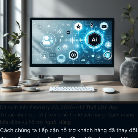
Đã xuất bản
February 03, 2026
•
~
14
Thời gian đọc
Trí tuệ nhân tạo (AI) trong hỗ trợ khách hàng: Cách mạng
hóa dịch vụ hỗ trợ người dùng
Cách chúng ta tiếp cận hỗ trợ khách hàng đã thay đổi