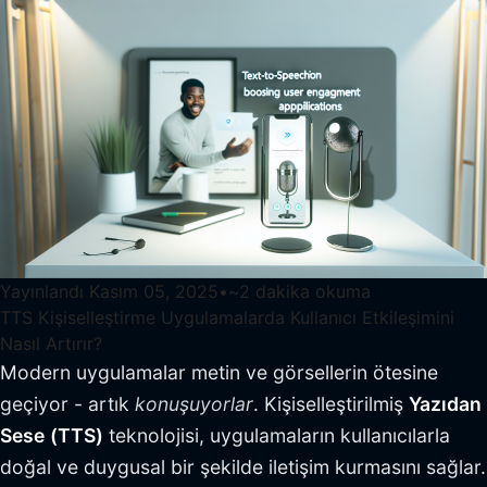
Yayınlandı
Kasım 05, 2025
•
~
2
dakika okuma
TTS Kişiselleştirme Uygulamalarda Kullanıcı Etkileşimini
Nasıl Artırır?
Modern uygulamalar metin ve görsellerin ötesine
geçiyor - artık
konuşuyorlar
. Kişiselleştirilmiş
Yazıdan
Sese
(TTS)
teknolojisi, uygulamaların kullanıcılarla
doğal ve duygusal bir şekilde iletişim kurmasını sağlar.