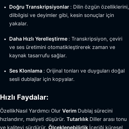
Doğru Transkripsiyonlar
: Dilin özgün özelliklerini,
dilbilgisi ve deyimler gibi, kesin sonuçlar için
yakalar.
Daha Hızlı Yerelleştirme
: Transkripsiyon, çeviri
ve ses üretimini otomatikleştirerek zaman ve
kaynak tasarrufu sağlar.
Ses Klonlama
: Orijinal tonları ve duyguları doğal
sesli dublajlar için kopyalar.
Hızlı Faydalar:
ÖzellikNasıl Yardımcı Olur
Verim
Dublaj sürecini
hızlandırır, maliyeti düşürür.
Tutarlılık
Diller arası tonu
ve kaliteyi sürdürür.
Ölçeklenebilirlik
İçeriği küresel