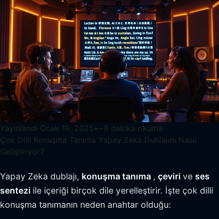
Yayınlandı
Ocak 19, 2025
•
~
8
dakika okuma
Çok Dilli Konuşma Tanıma Yapay Zeka Dublajını Nasıl
Geliştiriyor?
Yapay Zeka dublajı,
konuşma tanıma
,
çeviri
ve
ses
sentezi
ile içeriği birçok dile yerelleştirir. İşte çok dilli
konuşma tanımanın neden anahtar olduğu: