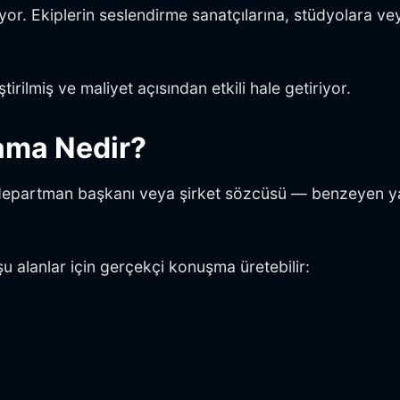
or. Ekiplerin seslendirme sanatçılarına, stüdyolara v
irilmiş ve maliyet açısından etkili hale getiriyor.
lama Nedir?
, departman başkanı veya şirket sözcüsü — benzeyen ya
u alanlar için gerçekçi konuşma üretebilir: