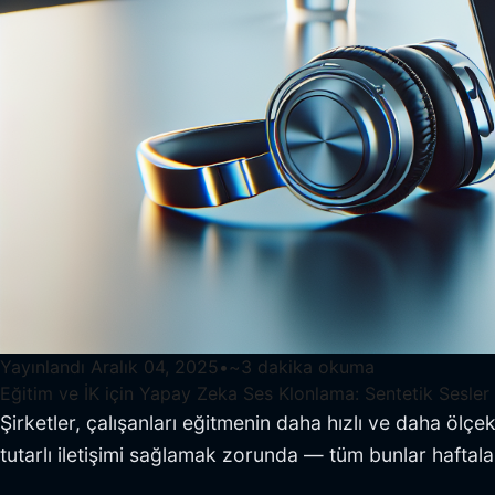
Yayınlandı
Aralık 04, 2025
•
~
3
dakika okuma
Eğitim ve İK için Yapay Zeka Ses Klonlama: Sentetik Sesle
Şirketler, çalışanları eğitmenin daha hızlı ve daha ölçe
tutarlı iletişimi sağlamak zorunda — tüm bunlar hafta