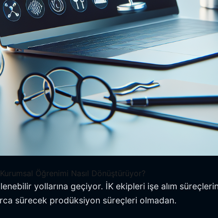
r Kurumsal Öğrenimi Nasıl Dönüştürüyor?
klenebilir yollarına geçiyor. İK ekipleri işe alım süreçl
larca sürecek prodüksiyon süreçleri olmadan.