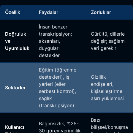
Özellik
Faydalar
Zorluklar
İnsan benzeri
Doğruluk
transkripsiyon;
Gürültü, dillerle
ve
aksanları,
değişir; sağlam
Uyumluluk
duyguları
veri gerekir
destekler
Eğitim (öğrenme
destekleri), iş
Gizlilik
yerleri (eller
endişeleri,
Sektörler
serbest kontrol),
kişiselleştirme
sağlık
aşırı yüklemesi
(transkripsiyon)
Bazı
Bağımsızlık, %25-
Kullanıcı
bilişsel/konuşma
30 görev verimlilik