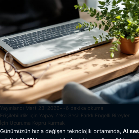
Yayınlandı
Mart 23, 2026
•
~
6
dakika okuma
Erişilebilirlik için Yapay Zeka Sesi: Farklı Engelli Bireyler
İçin Uçuruma Köprü Kurmak
Günümüzün hızla değişen teknolojik ortamında,
AI ses