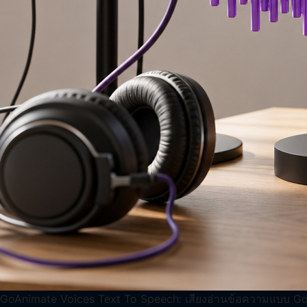
GoAnimate Voices Text To Speech: เสียงอ่านข้อความแบบ GoAn