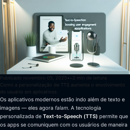
Publicado
novembro 05, 2025
•
~
2
min de leitura
Como a personalização de TTS aumenta o envolvimento
do usuário em aplicativos
Os aplicativos modernos estão indo além de texto e
imagens — eles agora
falam
. A tecnologia
personalizada de
Text-to-Speech
(TTS)
permite que
os apps se comuniquem com os usuários de maneira