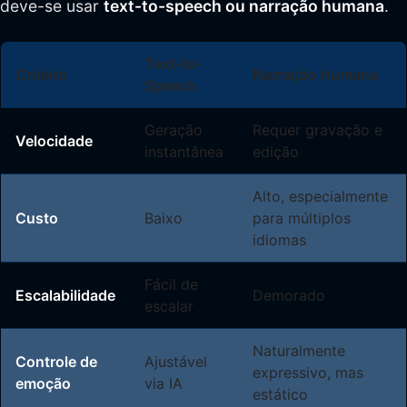
deve-se usar
text-to-speech ou narração humana
.
Text-to-
Critério
Narração Humana
Speech
Geração
Requer gravação e
Velocidade
instantânea
edição
Alto, especialmente
Custo
Baixo
para múltiplos
idiomas
Fácil de
Escalabilidade
Demorado
escalar
Naturalmente
Controle de
Ajustável
expressivo, mas
emoção
via IA
estático