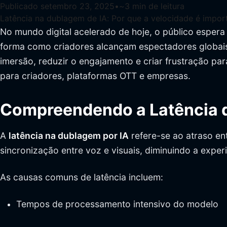
Publicado
setembro 23, 2025
•
~
3
min de leitura
Latência na dublagem de IA: Por que a velocidade é impor
No mundo digital acelerado de hoje, o público espera
forma como criadores alcançam espectadores globais.
imersão, reduzir o engajamento e criar frustração par
para criadores, plataformas OTT e empresas.
Compreendendo a Latência 
A
latência na dublagem por IA
refere-se ao atraso en
sincronização entre voz e visuais, diminuindo a experi
As causas comuns de latência incluem:
Tempos de processamento intensivo do modelo