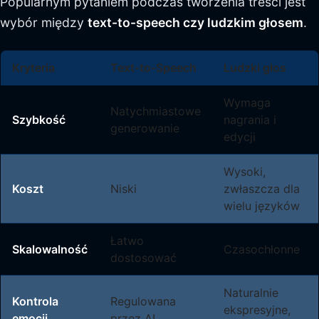
Popularnym pytaniem podczas tworzenia treści jest
wybór między
text-to-speech czy ludzkim głosem
.
Kryteria
Text-to-Speech
Ludzki głos
Wymaga
Natychmiastowe
Szybkość
nagrania i
generowanie
edycji
Wysoki,
Koszt
Niski
zwłaszcza dla
wielu języków
Łatwo
Skalowalność
Czasochłonne
dostosować
Naturalnie
Kontrola
Regulowana
ekspresyjne,
emocji
przez AI