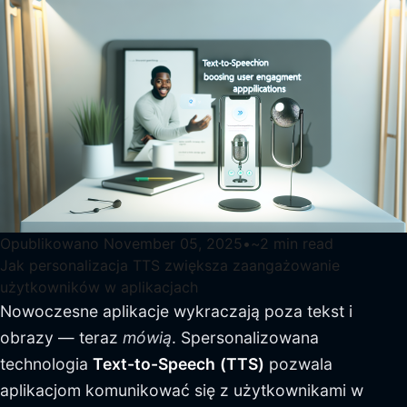
Opublikowano
November 05, 2025
•
~
2
min read
Jak personalizacja TTS zwiększa zaangażowanie
użytkowników w aplikacjach
Nowoczesne aplikacje wykraczają poza tekst i
obrazy — teraz
mówią
. Spersonalizowana
technologia
Text-to-Speech
(TTS)
pozwala
aplikacjom komunikować się z użytkownikami w