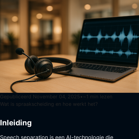
Gepubliceerd
November 04, 2025
•
~
1
min lezen
Wat is spraakscheiding en hoe werkt het?
Inleiding
Speech separation is een AI-technologie die