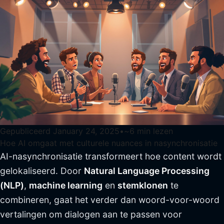
Gepubliceerd
January 24, 2025
•
~
6
min lezen
Hoe AI omgaat met culturele nuances in nasynchronisatie
AI-nasynchronisatie transformeert hoe content wordt
gelokaliseerd. Door
Natural Language Processing
(NLP)
,
machine learning
en
stemklonen
te
combineren, gaat het verder dan woord-voor-woord
vertalingen om dialogen aan te passen voor