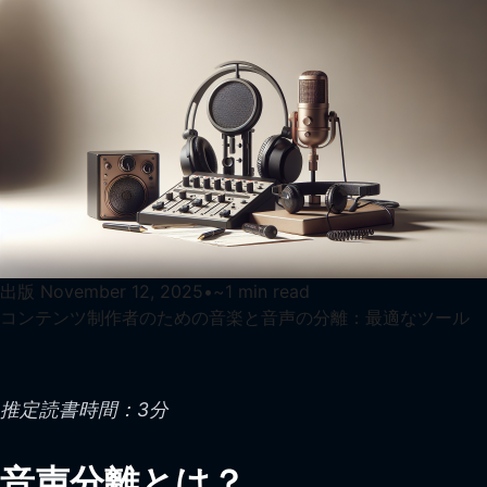
出版
November 12, 2025
•
~
1
min read
コンテンツ制作者のための音楽と音声の分離：最適なツール
推定読書時間：3分
音声分離とは？