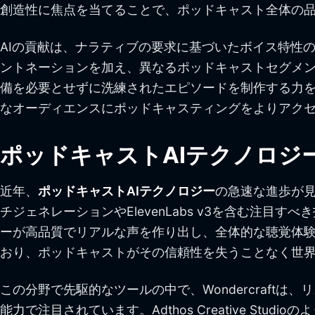
創造性に焦点を当てることで、ポッドキャスト全体の
AIの貢献は、ナラティブの要求に基づいたボイス特性
ントネーションを加え、異なるポッドキャストセグメン
備を必要とせずに洗練されたエピソードを制作する力
なオーディエンスにポッドキャスティングをよりアク
ポッドキャストAIテクノロジ
近年、
ポッドキャストAIテクノロジー
の急速な進歩が見
チジェネレーションやElevenLabs v3を含む注
ーが高品質でリアルな声を作り出し、全体的な聴覚体験
おり、ポッドキャストがその信頼性を失うことなく世
この分野で先駆的なツールの中で、Wondercraf
能力で注目されています。Adthos Creative 