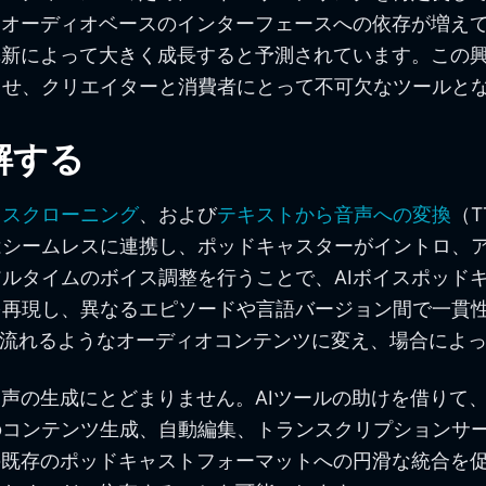
、オーディオベースのインターフェースへの依存が増えて
革新によって大きく成長すると予測されています。この
させ、クリエイターと消費者にとって不可欠なツールと
解する
イスクローニング
、および
テキストから音声への変換
（
はシームレスに連携し、ポッドキャスターがイントロ、
ルタイムのボイス調整を行うことで、AIボイスポッド
を再現し、異なるエピソードや言語バージョン間で一貫
で流れるようなオーディオコンテンツに変え、場合によ
る声の生成にとどまりません。AIツールの助けを借りて
のコンテンツ生成、自動編集、トランスクリプションサ
の既存のポッドキャストフォーマットへの円滑な統合を