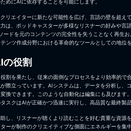
ためにAIに依存することを可能にします。
ツクリエイターに新たな可能性を広げ、言語の壁を超え
能力は、ポッドキャスターが多様なリスナーの好みや言
ソードを元のコンテンツの完全性を失うことなく再生お
ンテンツ作成分野における革命的なツールとしての地位
Iの役割
役割を果たし、従来の面倒なプロセスをより効率的で合
が際立っています。AIシステムは、データを分析し、
に変換できます。このような自動化は編集にも及びます
タスクはAIが正確かつ迅速に実行し、高品質な最終製
補助し、リスナーが聴くより読むことを好む貴重な資源
イターが制作のクリエイティブな側面にエネルギーを集