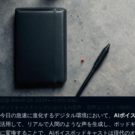
出版
March 26, 2026
•
~
1
min read
ポッドキャスティングにおけるAI音声：音声コンテンツ制作
今日の急速に進化するデジタル環境において、
AIボイ
活用して、リアルで人間のような声を生成し、ポッド
に変換することで、AIボイスポッドキャストは現代の