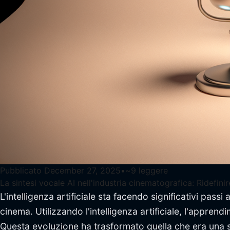
Pubblicato
December 27, 2025
•
~
9
leggere
La sintesi vocale AI nell'industria cinematografica: Ridefin
L'intelligenza artificiale sta facendo significativi pass
cinema. Utilizzando l'intelligenza artificiale, l'apprend
Questa evoluzione ha trasformato quella che era una sem