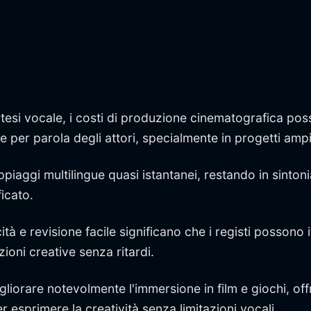
sintesi vocale, i costi di produzione cinematografica po
ffe per parola degli attori, specialmente in progetti amp
piaggi multilingue quasi istantanei, restando in sinto
icato.
ità e revisione facile significano che i registi possono
ioni creative senza ritardi.
gliorare notevolmente l'immersione in film e giochi, of
er esprimere la creatività senza limitazioni vocali.