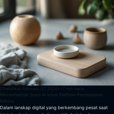
Diterbitkan
February 07, 2026
•
~
7
min baca
Memanfaatkan Suara AI untuk Platform Pembelajaran
Bahasa
Dalam lanskap digital yang berkembang pesat saat