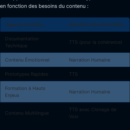
en fonction des besoins du contenu :
Type de Contenu
Narration Recommandée
Documentation
TTS (pour la cohérence)
Technique
Contenu Émotionnel
Narration Humaine
Prototypes Rapides
TTS
Formation à Hauts
Narration Humaine
Enjeux
TTS avec Clonage de
Contenu Multilingue
Voix