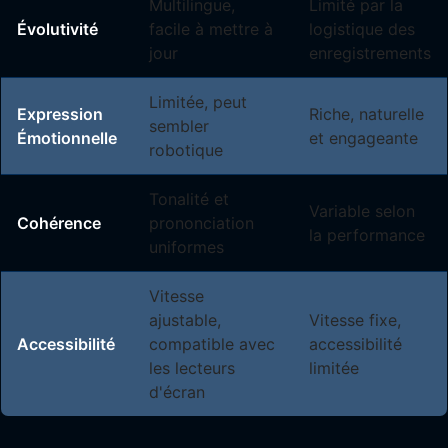
Multilingue,
Limité par la
Évolutivité
facile à mettre à
logistique des
jour
enregistrements
Limitée, peut
Expression
Riche, naturelle
sembler
Émotionnelle
et engageante
robotique
Tonalité et
Variable selon
Cohérence
prononciation
la performance
uniformes
Vitesse
ajustable,
Vitesse fixe,
Accessibilité
compatible avec
accessibilité
les lecteurs
limitée
d'écran