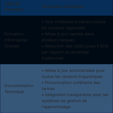
Type de
Principaux Avantages
Formation
• Voix cohérente à travers toutes
les versions régionales
Formation
• Mises à jour rapides dans
d'Entreprise
plusieurs langues
Globale
• Réduction des coûts jusqu'à 60%
par rapport au doublage
traditionnel
• Mises à jour automatisées pour
toutes les versions linguistiques
• Prononciation cohérente des
Documentation
termes
Technique
• Intégration transparente avec les
systèmes de gestion de
l'apprentissage