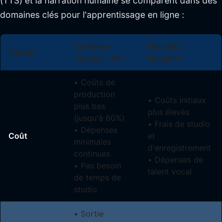
(TTS) et la narration humaine se comparent dans des
domaines clés pour l'apprentissage en ligne :
Synthèse
Narration
Facteur
Vocale (TTS)
Humaine
• Coûts de
production
• Coûts initiaux
plus bas
plus élevés
(jusqu'à 60%)
• Frais de studio
• Dépenses
Coût
et
minimales
d'enregistrement
continues
• Dépenses de
• Pas besoin
talent vocal
de temps de
studio
• Sortie