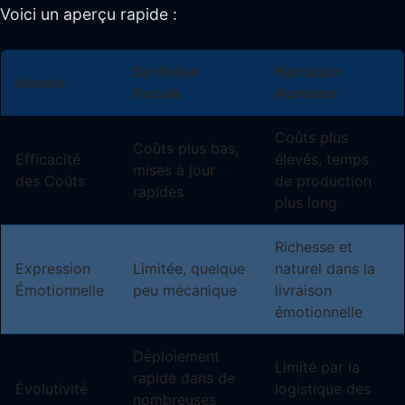
Voici un aperçu rapide :
Synthèse
Narration
Aspect
Vocale
Humaine
Coûts plus
Coûts plus bas,
Efficacité
élevés, temps
mises à jour
des Coûts
de production
rapides
plus long
Richesse et
Expression
Limitée, quelque
naturel dans la
Émotionnelle
peu mécanique
livraison
émotionnelle
Déploiement
Limité par la
rapide dans de
Évolutivité
logistique des
nombreuses