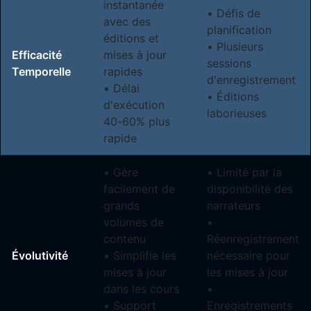
instantanée
• Défis de
avec des
planification
éditions et
• Plusieurs
Efficacité
mises à jour
sessions
Temporelle
rapides
d'enregistrement
• Délai
• Éditions
d'exécution
laborieuses
40-60% plus
rapide
• Gère
• Limité par la
facilement de
disponibilité des
grands
narrateurs
volumes de
•
contenu
Réenregistrement
Évolutivité
• Simplifie les
nécessaire pour
mises à jour
les mises à jour
dans les cours
•
• Support
Enregistrements