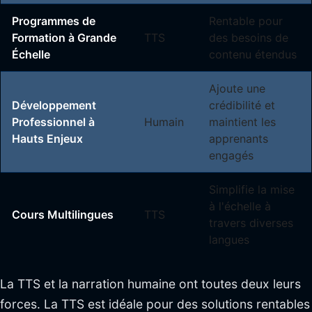
Programmes de
Rentable pour
Formation à Grande
TTS
des besoins de
Échelle
contenu étendus
Ajoute une
Développement
crédibilité et
Professionnel à
Humain
maintient les
Hauts Enjeux
apprenants
engagés
Simplifie la mise
à l'échelle à
Cours Multilingues
TTS
travers diverses
langues
La TTS et la narration humaine ont toutes deux leurs
forces. La TTS est idéale pour des solutions rentables