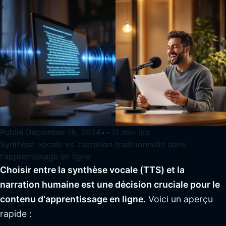
Publié
December 18, 2024
•
~
12
min lire
Synthèse vocale vs. narration traditionnelle dans
l'apprentissage en ligne
Choisir entre la synthèse vocale (TTS) et la
narration humaine est une décision cruciale pour le
contenu d'apprentissage en ligne.
Voici un aperçu
rapide :