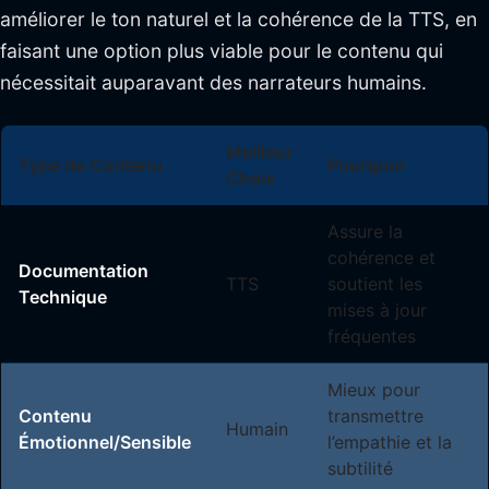
améliorer le ton naturel et la cohérence de la TTS, en
faisant une option plus viable pour le contenu qui
nécessitait auparavant des narrateurs humains.
Meilleur
Type de Contenu
Pourquoi
Choix
Assure la
cohérence et
Documentation
TTS
soutient les
Technique
mises à jour
fréquentes
Mieux pour
Contenu
transmettre
Humain
Émotionnel/Sensible
l’empathie et la
subtilité