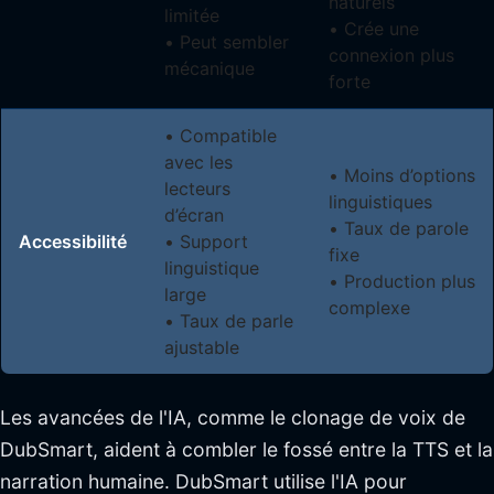
naturels
limitée
• Crée une
• Peut sembler
connexion plus
mécanique
forte
• Compatible
avec les
• Moins d’options
lecteurs
linguistiques
d’écran
• Taux de parole
Accessibilité
• Support
fixe
linguistique
• Production plus
large
complexe
• Taux de parle
ajustable
Les avancées de l'IA, comme le clonage de voix de
DubSmart, aident à combler le fossé entre la TTS et la
narration humaine. DubSmart utilise l'IA pour