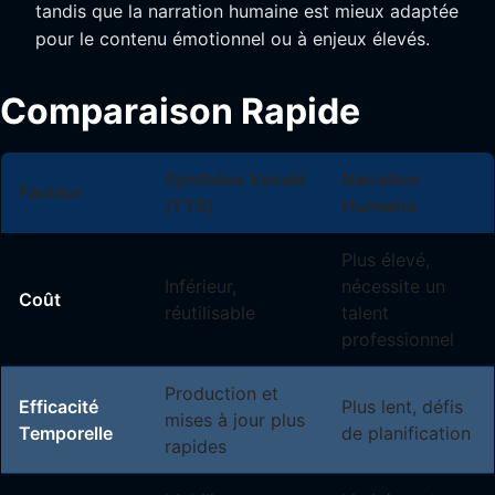
tandis que la narration humaine est mieux adaptée
pour le contenu émotionnel ou à enjeux élevés.
Comparaison Rapide
Synthèse Vocale
Narration
Facteur
(TTS)
Humaine
Plus élevé,
Inférieur,
nécessite un
Coût
réutilisable
talent
professionnel
Production et
Efficacité
Plus lent, défis
mises à jour plus
Temporelle
de planification
rapides