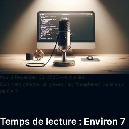
Publié
December 03, 2025
•
~
4
min lire
Comment détecter et prévenir les "deepfakes" de la voix
de l'IA ?
Temps de lecture :
Environ 7