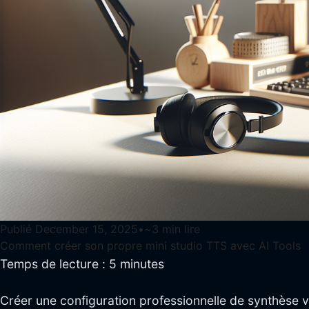
Publié
December 15, 2025
•
~
3
min lire
Comment créer son propre mini studio TTS avec AI Tools
Temps de lecture : 5 minutes
Créer une configuration professionnelle de synthèse voc