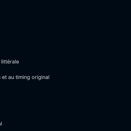
ittérale
t au timing original
l