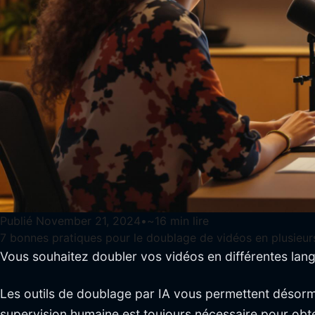
Publié
November 21, 2024
•
~
16
min lire
7 bonnes pratiques pour le doublage de vidéos en plusieur
Vous souhaitez doubler vos vidéos en différentes lan
Les outils de doublage par IA vous permettent désorma
supervision humaine est toujours nécessaire pour obte