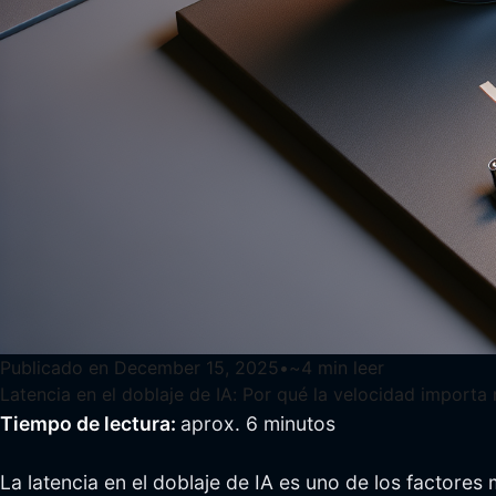
Publicado en
December 15, 2025
•
~
4
min leer
Latencia en el doblaje de IA: Por qué la velocidad import
Tiempo de lectura:
aprox. 6 minutos
La latencia en el doblaje de IA es uno de los factore