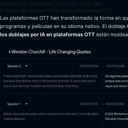
Publicado en
September 22, 2025
•
~
3
min leer
El futuro del doblaje con IA en las plataformas OTT
Las plataformas OTT han transformado la forma en qu
programas y películas en su idioma nativo. El doblaje 
los doblajes por IA en plataformas OTT
están moldean