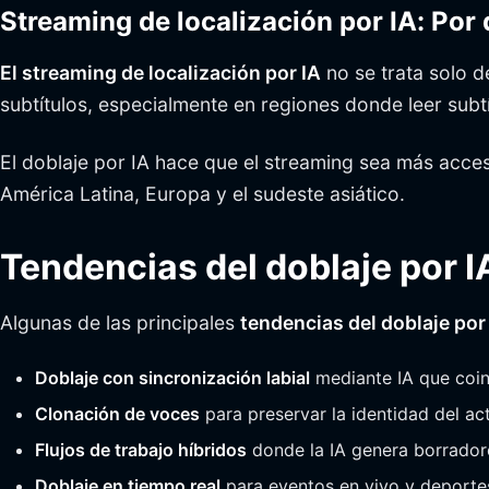
Streaming de localización por IA: Por
El streaming de localización por IA
no se trata solo d
subtítulos, especialmente en regiones donde leer subtí
El doblaje por IA hace que el streaming sea más acce
América Latina, Europa y el sudeste asiático.
Tendencias del doblaje por I
Algunas de las principales
tendencias del doblaje por
Doblaje con sincronización labial
mediante IA que coin
Clonación de voces
para preservar la identidad del act
Flujos de trabajo híbridos
donde la IA genera borrador
Doblaje en tiempo real
para eventos en vivo y deporte