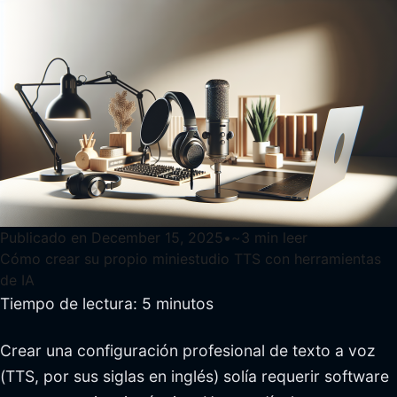
Publicado en
December 15, 2025
•
~
3
min leer
Cómo crear su propio miniestudio TTS con herramientas
de IA
Tiempo de lectura: 5 minutos
Crear una configuración profesional de texto a voz
(TTS, por sus siglas en inglés) solía requerir software