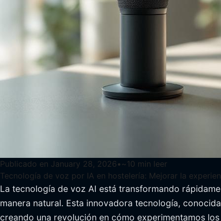
Publicado en
January 28, 2026
•
~
10
min leer
Tecnología de voz por IA en hostelería: Mejorar la experie
La tecnología de voz AI está transformando rápidamente
manera natural. Esta innovadora tecnología, conoci
creando una revolución en cómo experimentamos los hot