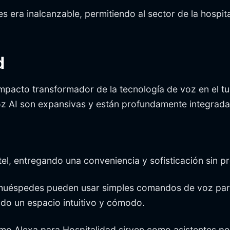
 era inalcanzable, permitiendo al sector de la hospit
d
mpacto transformador de la tecnología de voz en el t
z AI son expansivas y están profundamente integradas
tel, entregando una conveniencia y sofisticación sin p
huéspedes pueden usar simples comandos de voz para
ndo un espacio intuitivo y cómodo.
mo Alexa para Hospitalidad sirven como asistentes p