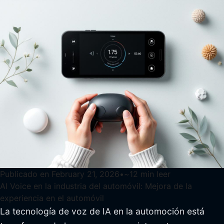
Publicado en
February 21, 2026
•
~
12
min leer
AI Voice en la industria del automóvil: Mejora de la
experiencia en el automóvil
La tecnología de voz de IA en la automoción está