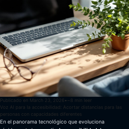
Publicado en
March 23, 2026
•
~
8
min leer
Voz AI para la accesibilidad: Acortar distancias para las
personas con capacidades diferentes
En el panorama tecnológico que evoluciona