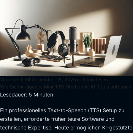
Veröffentlicht
December 15, 2025
•
~
3
min lesen
Wie Sie Ihr eigenes Mini-TTS-Studio mit AI-Tools aufbauen
Lesedauer: 5 Minuten
Ein professionelles Text-to-Speech (TTS) Setup zu
erstellen, erforderte früher teure Software und
technische Expertise. Heute ermöglichen KI-gestützte