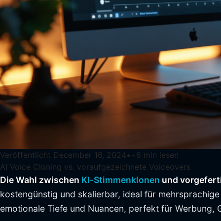
Veröffentlicht
December 16, 2024
•
~
6
min lesen
AI Voice Cloning vs. voraufgezeichnete Voiceovers
Die Wahl zwischen
KI-Stimmenklonen
und vorgeferti
kostengünstig und skalierbar, ideal für mehrsprachige
emotionale Tiefe und Nuancen, perfekt für Werbung,