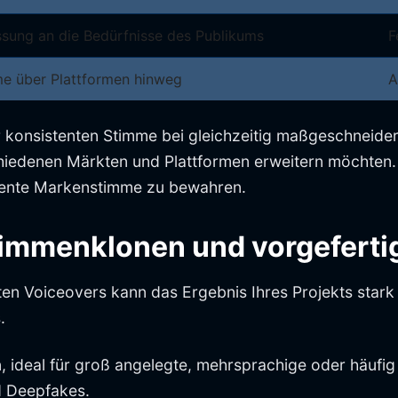
ssung an die Bedürfnisse des Publikums
F
me über Plattformen hinweg
A
r konsistenten Stimme bei gleichzeitig maßgeschneide
hiedenen Märkten und Plattformen erweitern möchten. E
tente Markenstimme zu bewahren.
timmenklonen und vorgeferti
n Voiceovers kann das Ergebnis Ihres Projekts stark 
.
 ideal für groß angelegte, mehrsprachige oder häufig 
nd Deepfakes.