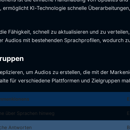
, ermöglicht KI-Technologie schnelle Überarbeitunge
e Fähigkeit, schnell zu aktualisieren und zu verteilen, 
er Audios mit bestehenden Sprachprofilen, wodurch zu
gruppen
lizieren, um Audios zu erstellen, die mit der Markeni
halte für verschiedene Plattformen und Zielgruppen m
timmenklonens
E
me über Sprachen hinweg
E
che Antworten
B