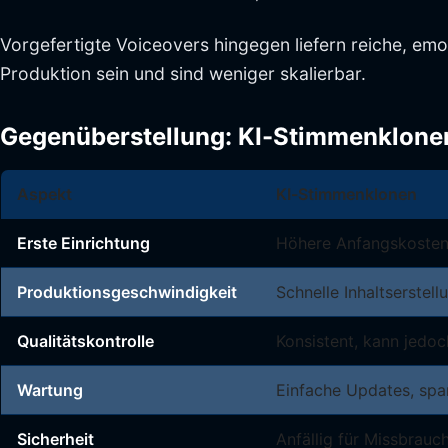
Vorgefertigte Voiceovers hingegen liefern reiche, em
Produktion sein und sind weniger skalierbar.
Gegenüberstellung: KI-Stimmenklonen
Aspekt
KI-Stimmenklonen
Erste Einrichtung
Höhere Anfangskosten,
Produktionsgeschwindigkeit
Schnelle Inhaltserstel
Qualitätskontrolle
Konsistent, kann jedoc
Wartung
Einfache Updates, spa
Sicherheit
Anfällig für Missbrauc