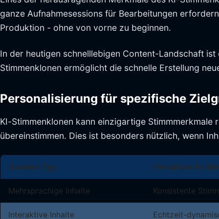
ganze Aufnahmesessions für Bearbeitungen erfordern
Produktion - ohne von vorne zu beginnen.
In der heutigen schnelllebigen Content-Landschaft ist di
Stimmenklonen ermöglicht die schnelle Erstellung neu
Personalisierung für spezifische Ziel
KI-Stimmenklonen kann einzigartige Stimmmerkmale rep
übereinstimmen. Dies ist besonders nützlich, wenn In
Content-Typ
Vorteil des KI-S
Mehrsprachige Inhalte
Konsistente Stim
Interaktive Inhalte
Echtzeit-dynamis