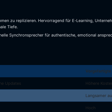
immen zu replizieren. Hervorragend für E-Learning, Untern
ale Tiefe.
ionelle Synchronsprecher für authentische, emotional ansp
Vorgefertigte
che Updates
Höhere Kosten
Langsamer au
Hoch