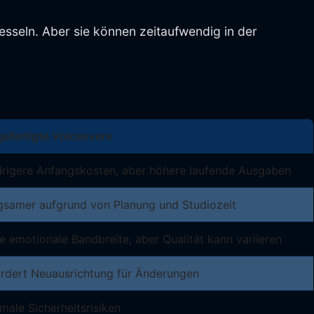
esseln. Aber sie können zeitaufwendig in der
efertigte Voiceovers
drigere Anfangskosten, aber höhere laufende Ausgaben
gsamer aufgrund von Planung und Studiozeit
 emotionale Bandbreite, aber Qualität kann variieren
ordert Neuausrichtung für Änderungen
male Sicherheitsrisiken