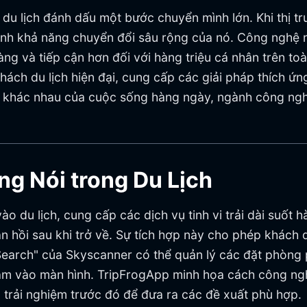
 du lịch đánh dấu một bước chuyển mình lớn. Khi thị tr
h khả năng chuyển đổi sâu rộng của nó. Công nghệ nà
ng và tiếp cận hơn đối với hàng triệu cá nhân trên to
ách du lịch hiện đại, cung cấp các giải pháp thích ứn
nh khác nhau của cuộc sống hàng ngày, ngành công ngh
ng Nói trong Du Lịch
o du lịch, cung cấp các dịch vụ tinh vi trải dài suốt 
n hồi sau khi trở về. Sự tích hợp này cho phép khách d
Search" của Skyscanner có thể quản lý các đặt phòng 
hạm vào màn hình. TripFrogApp minh họa cách công ng
c trải nghiệm trước đó để đưa ra các đề xuất phù hợp.