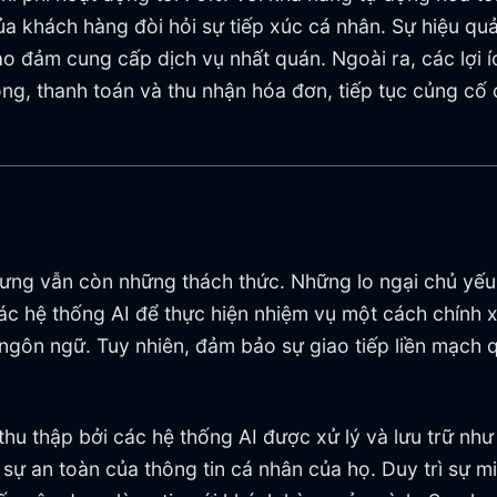
ủa khách hàng đòi hỏi sự tiếp xúc cá nhân. Sự hiệu qu
bảo đảm cung cấp dịch vụ nhất quán. Ngoài ra, các lợi í
hòng, thanh toán và thu nhận hóa đơn, tiếp tục củng c
nhưng vẫn còn những thách thức. Những lo ngại chủ yếu
các hệ thống AI để thực hiện nhiệm vụ một cách chính
 ngôn ngữ. Tuy nhiên, đảm bảo sự giao tiếp liền mạc
u thập bởi các hệ thống AI được xử lý và lưu trữ như t
 sự an toàn của thông tin cá nhân của họ. Duy trì sự 