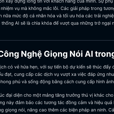
 muốn xây dựng lòng tin với khách hàng của mình. Sự p
c nhiệm vụ mà không mắc lỗi. Các giải pháp trong tươ
 nữa mức độ cá nhân hóa và tối ưu hóa các trải nghiệ
thống AI sẽ là chìa khóa để vượt qua những trở ngại n
 Công Nghệ Giọng Nói AI tron
lịch có vẻ hứa hẹn, với sự tiến bộ dự kiến sẽ thúc đẩ
u đạt, cung cấp các dịch vụ vượt xa việc đáp ứng nhu
m phong phú và sống động bằng cách cung cấp hình ảnh
 xúc đại diện cho một mảng tăng trưởng thú vị khác ch
ng này đảm bảo các tương tác đồng cảm và hiệu quả hơ
 giọng nói, nâng cao thêm các biện pháp an ninh. Cá