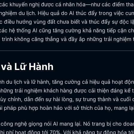
n các khuyến nghị được cá nhân hóa—như các điểm th
 nghiệm du lịch. Hiệu quả do AI thúc đẩy trong việc c
iệc điều hướng vùng đất chưa biết và thúc đẩy sự độc 
, các hệ thống AI cũng tăng cường khả năng tiếp cận c
trình không căng thẳng và đầy ắp những trải nghiệm t
h và Lữ Hành
nh du lịch và lữ hành, tăng cường cả hiệu quả hoạt độ
những trải nghiệm khách hàng được cải thiện đáng kể
y chỉnh, dẫn đến sự hài lòng, sự trung thành và cuối c
pháp phù hợp hoàn hảo với sở thích của họ, mang lại í
 công nghệ giọng nói AI mang lại. Nó trang bị cho doa
hi phí hoạt động tới 70%. Với khả năng tự động hóa t