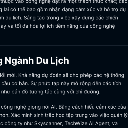
hụ thuộc vào công nghệ đặt ra một thách thức khác; các
ng lai có thể bao gồm nhận dạng cảm xúc và hỗ trợ dự
m du lịch. Sáng tạo trong việc xây dựng các chiến
ày và tối đa hóa lợi ích tiềm năng của công nghệ
g Ngành Du Lịch
y đổi mới. Khả năng dự đoán sẽ cho phép các hệ thống
 cầu cơ bản. Sự phức tạp này mở rộng đến các tích
 như bản đồ tương tác cùng với chỉ đường.
o công nghệ giọng nói AI. Bằng cách hiểu cảm xúc của
n. Xác minh sinh trắc học tập trung vào việc quản lý
c công ty như Skyscanner, TechWize AI Agent, và