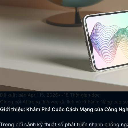
Đã xuất bản
April 15, 2026
•
~
15
Thời gian đọc
Giọng nói AI trong lĩnh vực du lịch và lữ hành: Nâng cao s
Giới thiệu: Khám Phá Cuộc Cách Mạng của Công Nghệ
Trong bối cảnh kỹ thuật số phát triển nhanh chóng ngà