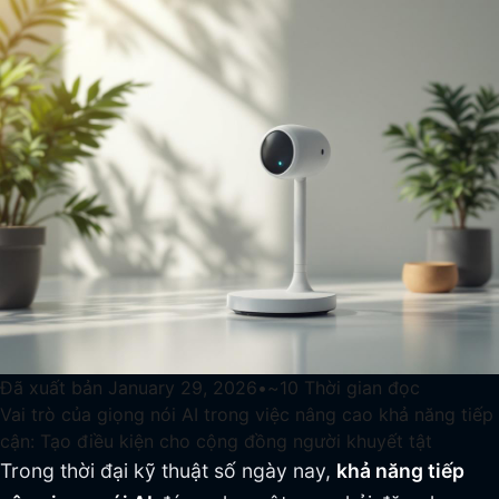
Đã xuất bản
January 29, 2026
•
~
10
Thời gian đọc
Vai trò của giọng nói AI trong việc nâng cao khả năng tiếp
cận: Tạo điều kiện cho cộng đồng người khuyết tật
Trong thời đại kỹ thuật số ngày nay,
khả năng tiếp