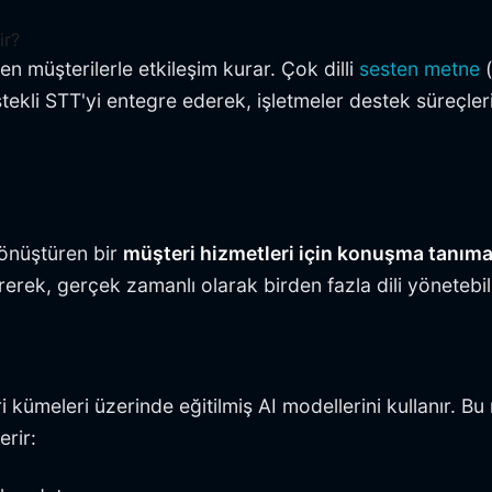
ir?
 müşterilerle etkileşim kurar. Çok dilli
sesten metne
(
kli STT'yi entegre ederek, işletmeler destek süreçlerini 
dönüştüren bir
müşteri hizmetleri için konuşma tanım
tirerek, gerçek zamanlı olarak birden fazla dili yönetebili
ri kümeleri üzerinde eğitilmiş AI modellerini kullanır. 
erir: