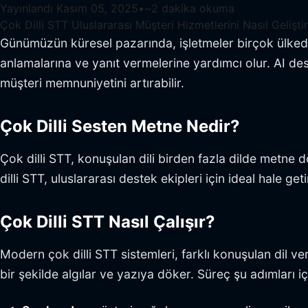
Yayınlandı
Kasım 05, 2025
•
~
2
dakika okuma
Çok Dilli STT Uluslararası Müşteri Hizmetlerini Nasıl Geliştir
Günümüzün küresel pazarında, işletmeler birçok ülkeden
anlamalarına ve yanıt vermelerine yardımcı olur. AI deste
müşteri memnuniyetini artırabilir.
Çok Dilli Sesten Metne Nedir?
Çok dilli STT, konuşulan dili birden fazla dilde metne 
dilli STT, uluslararası destek ekipleri için ideal hale ge
Çok Dilli STT Nasıl Çalışır?
Modern çok dilli STT sistemleri, farklı konuşulan dil ve
bir şekilde algılar ve yazıya döker. Süreç şu adımları iç