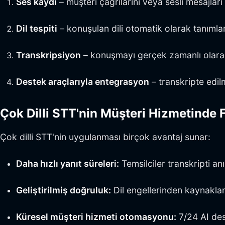
Ses kaydı
– müşteri çağrılarını veya sesli mesajlar
Dil tespiti
– konuşulan dili otomatik olarak tanıml
Transkripsiyon
– konuşmayı gerçek zamanlı olar
Destek araçlarıyla entegrasyon
– transkripte edil
Çok Dilli STT'nin Müşteri Hizmetinde 
Çok dilli STT'nin uygulanması birçok avantaj sunar:
Daha hızlı yanıt süreleri:
Temsilciler transkripti an
Geliştirilmiş doğruluk:
Dil engellerinden kaynaklana
Küresel müşteri hizmeti otomasyonu:
7/24 AI des