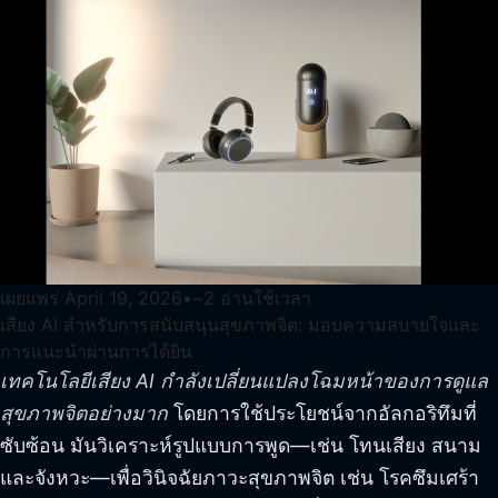
เผยแพร่
April 19, 2026
•
~
2
อ่านใช้เวลา
เสียง AI สำหรับการสนับสนุนสุขภาพจิต: มอบความสบายใจและ
การแนะนำผ่านการได้ยิน
เทคโนโลยีเสียง AI กำลังเปลี่ยนแปลงโฉมหน้าของการดูแล
สุขภาพจิตอย่างมาก
โดยการใช้ประโยชน์จากอัลกอริทึมที่
ซับซ้อน มันวิเคราะห์รูปแบบการพูด—เช่น โทนเสียง สนาม
และจังหวะ—เพื่อวินิจฉัยภาวะสุขภาพจิต เช่น โรคซึมเศร้า