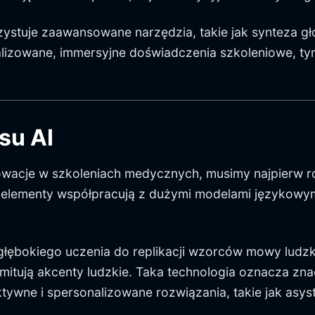
stuje zaawansowane narzędzia, takie jak synteza gło
sonalizowane, immersyjne doświadczenia szkoleniowe, 
su AI
owacje w szkoleniach medycznych, musimy najpierw ro
e elementy współpracują z dużymi modelami językowymi
ębokiego uczenia do replikacji wzorców mowy ludzkiej
 imitują akcenty ludzkie. Taka technologia oznacza
ktywne i spersonalizowane rozwiązania, takie jak asy