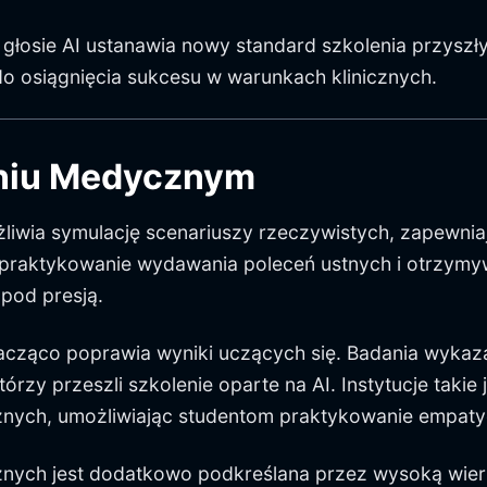
głosie AI ustanawia nowy standard szkolenia przyszł
do osiągnięcia sukcesu w warunkach klinicznych.
eniu Medycznym
żliwia symulację scenariuszy rzeczywistych, zapewn
praktykowanie wydawania poleceń ustnych i otrzymyw
 pod presją.
acząco poprawia wyniki uczących się. Badania wykaz
órzy przeszli szkolenie oparte na AI. Instytucje takie
nych, umożliwiając studentom praktykowanie empatyc
znych jest dodatkowo podkreślana przez wysoką wier