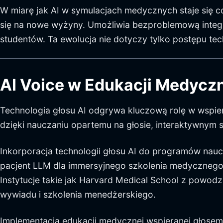
W miarę jak AI w symulacjach medycznych staje się 
się na nowe wyżyny. Umożliwia bezproblemową integ
studentów. Ta ewolucja nie dotyczy tylko postępu t
AI Voice w Edukacji Medyczn
Technologia głosu AI odgrywa kluczową rolę w wspie
dzięki nauczaniu opartemu na głosie, interaktywnym 
Inkorporacja technologii głosu AI do programów nauc
pacjent LLM dla immersyjnego szkolenia medycznego.
Instytucje takie jak Harvard Medical School z powod
wywiadu i szkolenia menedżerskiego.
Implementacja edukacji medycznej wspieranej głosem