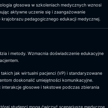
hnologia głosowa w szkoleniach medycznych wznosi
ując aktywne uczenie się i zaangażowanie
ję krajobrazu pedagogicznego edukacji medycznej.
dzia i metody. Wzmacnia doświadczenie edukacyjne
pacjentem.
kich jak wirtualni pacjenci (VP) i standaryzowane
dentom doskonalić umiejętności komunikacyjne.
 interakcje głosowe i tekstowe podczas zbierania
 której studenci mogą ćwiczyć scenariusze medyczne