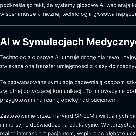
podkreślając fakt, że systemy głosowe AI wspierają 
w scenariusze kliniczne, technologia głosowa napęd
AI w Symulacjach Medyczny
Technologia głosowa AI utoruje drogę dla rewolucyj
zwiększa ona transfer umiejętności z klasy do rzeczy
Te zaawansowane symulacje zapewniają osobom szkolą
zwrotnej dotyczącej komunikacji. To innowacyjne pode
przygotowani na realną opiekę nad pacjentem.
Zastosowanie przez Harvard SP-LLM i wirtualnych pa
immersyjne doświadczenia edukacyjne. Wykorzystując
realne interakcje z pacjentem, wspierając głębsze ucze