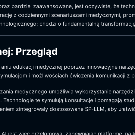
coraz bardziej zaawansowane, jest oczywiste, że tec
rację z codziennymi scenariuszami medycznymi, prom
echnologicznego; chodzi o fundamentalną transformac
ej: Przegląd
raniu edukacji medycznej poprzez innowacyjne narzę
symulacjom i możliwościach ćwiczenia komunikacji z 
zania medycznego umożliwia wykorzystanie narzędzi ta
 Technologie te symulują konsultacje i pomagają stu
zeniem zintegrowały dostosowane SP-LLM, aby ułatwić
 AI jest więc przełomowa, zapewniając platformę, na