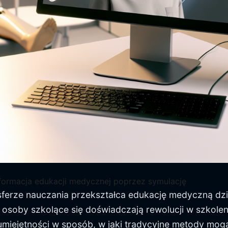
sformacja edukacji medycznej poprzez symulację
w sferze nauczania przekształca edukację medyczną d
i osoby szkolące się doświadczają rewolucji w szkole
umiejętności w sposób, w jaki tradycyjne metody mogą