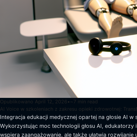
Opublikowano
April 12, 2026
•
~
7
min read
AI Voice w szkoleniach z zakresu opieki zdrowotnej: Tran
Integracja edukacji medycznej opartej na głosie AI 
Wykorzystując moc technologii głosu AI, edukatorzy 
wspiera zaangażowanie, ale także ułatwia rozwijanie 