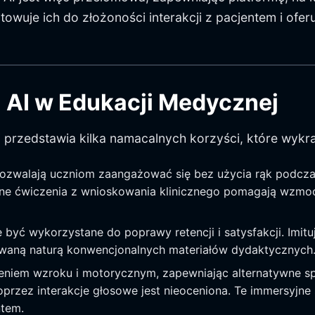
uje ich do złożoności interakcji z pacjentem i ofer
u AI w Edukacji Medycznej
j przedstawia kilka namacalnych korzyści, które wyk
ozwalają uczniom zaangażować się bez użycia rąk podcza
wne ćwiczenia z wnioskowania klinicznego pomagają wzmocn
yć wykorzystane do poprawy retencji i satysfakcji. Imituj
waną naturą konwencjonalnych materiałów dydaktycznych
zeniem wzroku i motorycznym, zapewniając alternatywne s
oprzez interakcje głosowe jest nieoceniona. Te immersyjne
ntem.