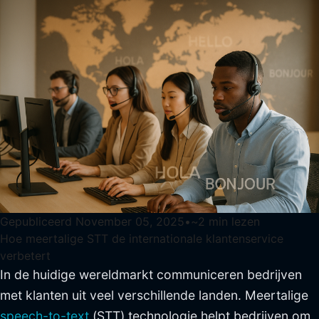
Gepubliceerd
November 05, 2025
•
~
2
min lezen
Hoe meertalige STT de internationale klantenservice
verbetert
In de huidige wereldmarkt communiceren bedrijven
met klanten uit veel verschillende landen. Meertalige
speech-to-text
(STT) technologie helpt bedrijven om