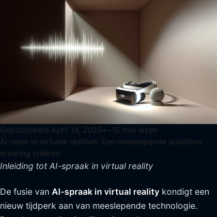
Gepubliceerd
April 14, 2026
•
~
15
min lezen
AI-stem in virtuele realiteit: Een meeslepende auditieve
ervaring creëren
Inleiding tot AI-spraak in virtual reality
De fusie van
AI-spraak in virtual reality
kondigt een
nieuw tijdperk aan van meeslepende technologie.