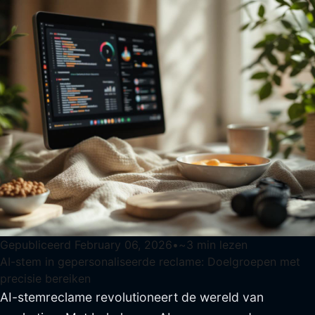
Gepubliceerd
February 06, 2026
•
~
3
min lezen
AI-stem in gepersonaliseerde reclame: Doelgroepen met
precisie bereiken
AI-stemreclame revolutioneert de wereld van