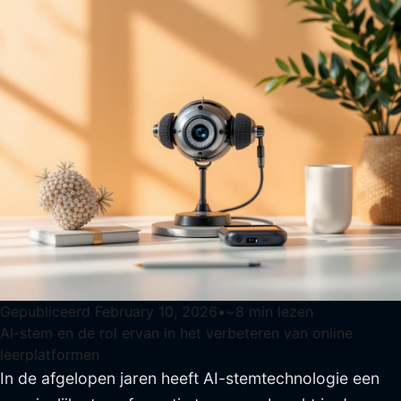
Gepubliceerd
February 10, 2026
•
~
8
min lezen
AI-stem en de rol ervan in het verbeteren van online
leerplatformen
In de afgelopen jaren heeft AI-stemtechnologie een