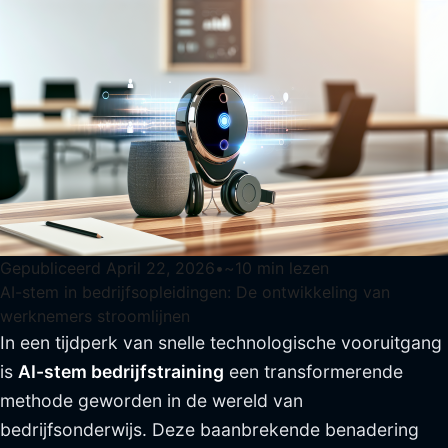
Gepubliceerd
April 22, 2026
•
~
10
min lezen
AI-stem in bedrijfsopleidingen: De ontwikkeling van
werknemers stroomlijnen
In een tijdperk van snelle technologische vooruitgang
is
AI-stem bedrijfstraining
een transformerende
methode geworden in de wereld van
bedrijfsonderwijs. Deze baanbrekende benadering