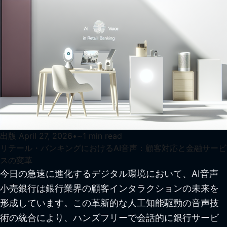
出版
April 27, 2026
•
~
1
min read
リテール・バンキングにおけるAI音声：顧客対応と金融サービ
スの変革
今日の急速に進化するデジタル環境において、AI音声
小売銀行は銀行業界の顧客インタラクションの未来を
形成しています。この革新的な人工知能駆動の音声技
術の統合により、ハンズフリーで会話的に銀行サービ