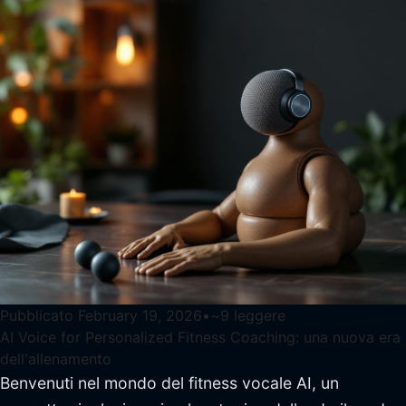
Pubblicato
February 19, 2026
•
~
9
leggere
AI Voice for Personalized Fitness Coaching: una nuova era
dell'allenamento
Benvenuti nel mondo del fitness vocale AI, un