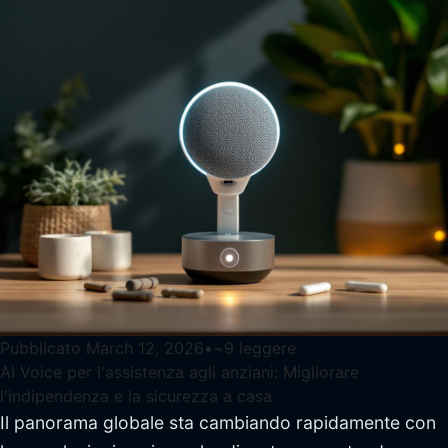
Pubblicato
March 12, 2026
•
~
9
leggere
AI Voice per l'assistenza agli anziani: Migliorare
l'indipendenza e la sicurezza a casa
Il panorama globale sta cambiando rapidamente con