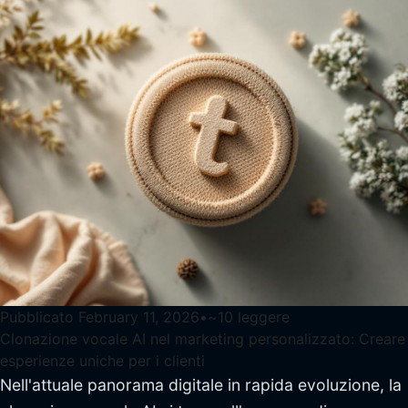
Pubblicato
February 11, 2026
•
~
10
leggere
Clonazione vocale AI nel marketing personalizzato: Creare
esperienze uniche per i clienti
Nell'attuale panorama digitale in rapida evoluzione, la