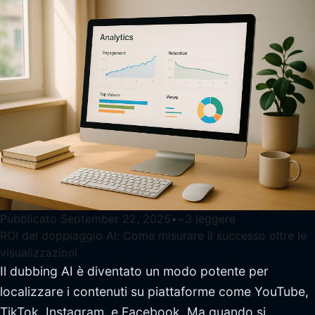
Pubblicato
September 22, 2025
•
~
3
leggere
ROI del doppiaggio AI: Come misurare il successo oltre le
visualizzazioni
Il dubbing AI è diventato un modo potente per
localizzare i contenuti su piattaforme come YouTube,
TikTok, Instagram, e Facebook. Ma quando si