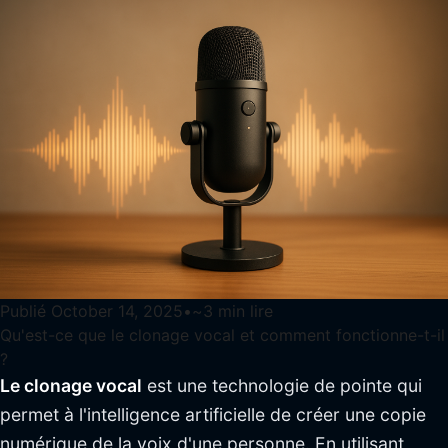
Publié
October 14, 2025
•
~
3
min lire
Qu'est-ce que le clonage vocal et comment fonctionne-t-il
?
Le clonage vocal
est une technologie de pointe qui
permet à l'intelligence artificielle de créer une copie
numérique de la voix d'une personne. En utilisant