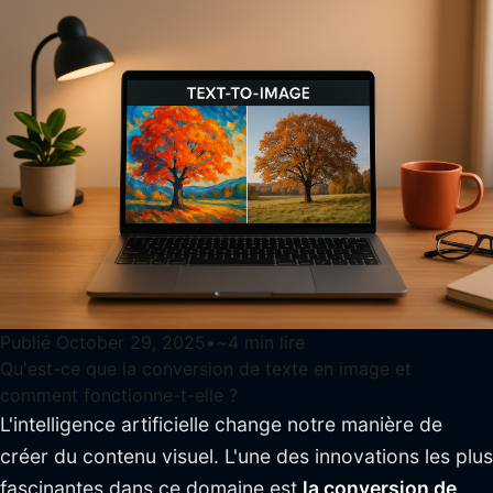
Publié
October 29, 2025
•
~
4
min lire
Qu'est-ce que la conversion de texte en image et
comment fonctionne-t-elle ?
L'intelligence artificielle change notre manière de
créer du contenu visuel. L'une des innovations les plus
fascinantes dans ce domaine est
la conversion de