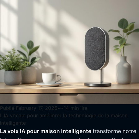
Publié
February 17, 2026
•
~
14
min lire
L'IA vocale pour améliorer la technologie de la maison
intelligente
La voix IA pour maison intelligente
transforme notre