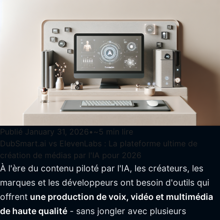
Publié
January 31, 2026
•
~
5
min lire
DubSmart.ai vs ElevenLabs : La plateforme ultime de
création de médias par l'IA pour 2026
À l'ère du contenu piloté par l'IA, les créateurs, les
marques et les développeurs ont besoin d'outils qui
offrent
une production de voix, vidéo et multimédia
de haute qualité
- sans jongler avec plusieurs