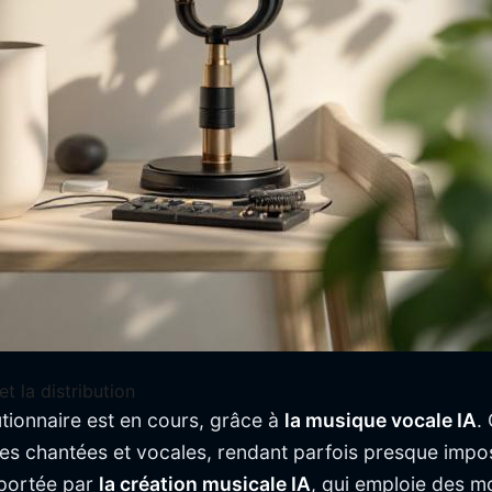
et la distribution
tionnaire est en cours, grâce à
la musique vocale IA
.
es chantées et vocales, rendant parfois presque imposs
 portée par
la création musicale IA
, qui emploie des m