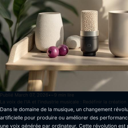
Publié
March 07, 2026
•
~
9
min lire
La voix de l'IA et l'industrie musicale : Redéfinir la création 
Dans le domaine de la musique, un changement révolu
artificielle pour produire ou améliorer des performanc
une voix générée par ordinateur. Cette révolution est